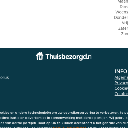
Maan
Din
Woens
Donde
Vri
Zate
Zo
INFO
orus
Algem
Privac
Cookie
Colofo
ookies en andere technologieën om uw gebruikerservaring te verbeteren, te pe
ptimalisatie en advertenties in samenwerking met derde partijen. Wij gebruik
ies van derde partijen. Door op OK te klikken accepteert u het gebruik van alle
 noodzakelijke cookies. Selecteer
Voorkeuren beheren
om te kiezen welke cooki