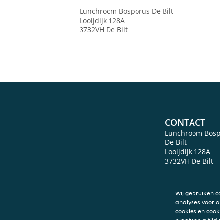
Lunchroom Bosporus
De Bilt
Looijdijk 128A
3732VH
De Bilt
CONTACT
Lunchroom Bosp
De Bilt
Looijdijk 128A
3732VH
De Bilt
Wij gebruiken c
analyses voor o
cookies en cook
plaatsen altijd