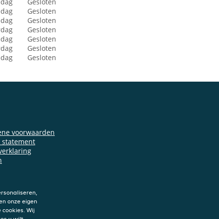
dag
Gesloten
sdag
Gesloten
dag
Gesloten
rdag
Gesloten
jdag
Gesloten
rdag
Gesloten
ndag
Gesloten
ene voorwaarden
y statement
verklaring
n
rsonaliseren,
en onze eigen
 cookies. Wij
es u wilt