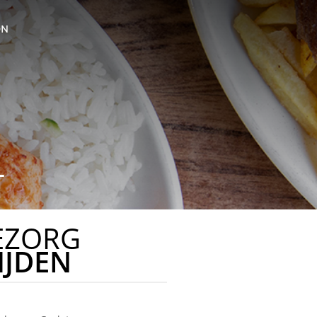
ON
T
EZORG
IJDEN